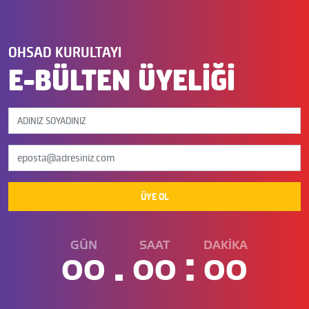
OHSAD KURULTAYI
E-BÜLTEN ÜYELİĞİ
ÜYE OL
GÜN
SAAT
DAKİKA
.
:
00
00
00