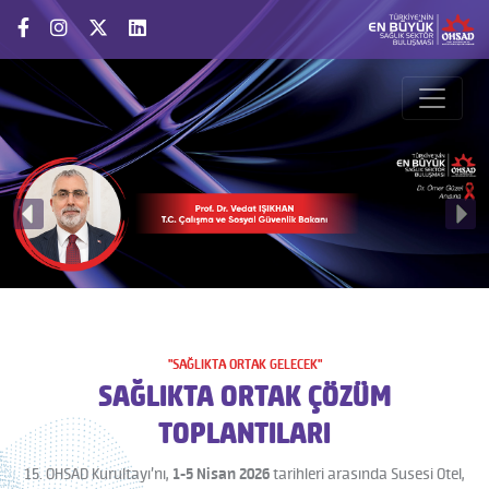
"SAĞLIKTA ORTAK GELECEK"
SAĞLIKTA ORTAK ÇÖZÜM
TOPLANTILARI
15. OHSAD Kurultayı’nı,
1-5 Nisan 2026
tarihleri arasında Susesi Otel,