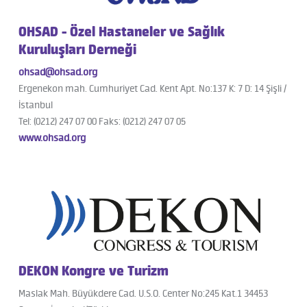
OHSAD - Özel Hastaneler ve Sağlık
Kuruluşları Derneği
ohsad@ohsad.org
Ergenekon mah. Cumhuriyet Cad. Kent Apt. No:137 K: 7 D: 14 Şişli /
İstanbul
Tel: (0212) 247 07 00 Faks: (0212) 247 07 05
www.ohsad.org
DEKON Kongre ve Turizm
Maslak Mah. Büyükdere Cad. U.S.O. Center No:245 Kat.1 34453