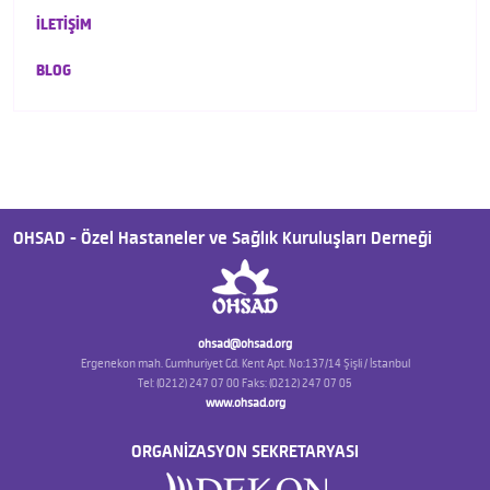
İLETİŞİM
BLOG
OHSAD - Özel Hastaneler ve Sağlık Kuruluşları Derneği
ohsad@ohsad.org
Ergenekon mah. Cumhuriyet Cd. Kent Apt. No:137/14 Şişli / İstanbul
Tel: (0212) 247 07 00 Faks: (0212) 247 07 05
www.ohsad.org
ORGANİZASYON SEKRETARYASI