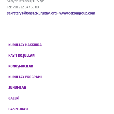
Sarıyer-İstanbul/Türkiye
Tel: +90 212 347 63 00
sekreterya@ohsadkurultayi.org
-
www.dekongroup.com
KURULTAY HAKKINDA
KAYIT KOŞULLARI
KONUŞMACILAR
KURULTAY PROGRAMI
SUNUMLAR
GALERİ
BASIN ODASI