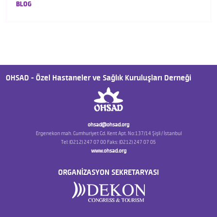
BLOG
OHSAD - Özel Hastaneler ve Sağlık Kuruluşları Derneği
ohsad@ohsad.org
Ergenekon mah. Cumhuriyet Cd. Kent Apt. No:137/14 Şişli / İstanbul
Tel: (0212) 247 07 00 Faks: (0212) 247 07 05
www.ohsad.org
ORGANİZASYON SEKRETARYASI