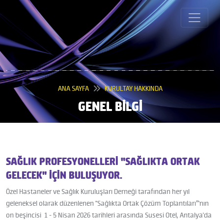
ANA SAYFA
KURULTAY HAKKINDA
GENEL BİLGİ
SAĞLIK PROFESYONELLERİ "SAĞLIKTA ORTAK
GELECEK" İÇİN BULUŞUYOR.
Özel Hastaneler ve Sağlık Kuruluşları Derneği tarafından her yıl
geleneksel olarak düzenlenen "Sağlıkta Ortak Çözüm Toplantıları”'nın
on beşincisi 1 - 5 Nisan 2026 tarihleri arasında Susesi Otel, Antalya'da