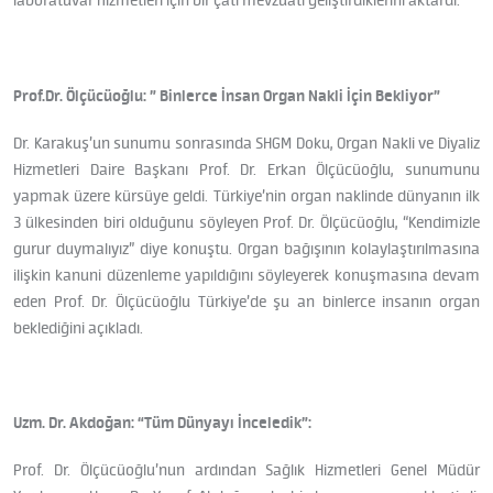
laboratuvar hizmetleri için bir çatı mevzuatı geliştirdiklerini aktardı.
Prof.Dr. Ölçücüoğlu: ” Binlerce İnsan Organ Nakli İçin Bekliyor”
Dr. Karakuş’un sunumu sonrasında SHGM Doku, Organ Nakli ve Diyaliz
Hizmetleri Daire Başkanı Prof. Dr. Erkan Ölçücüoğlu, sunumunu
yapmak üzere kürsüye geldi. Türkiye’nin organ naklinde dünyanın ilk
3 ülkesinden biri olduğunu söyleyen Prof. Dr. Ölçücüoğlu, “Kendimizle
gurur duymalıyız” diye konuştu. Organ bağışının kolaylaştırılmasına
ilişkin kanuni düzenleme yapıldığını söyleyerek konuşmasına devam
eden Prof. Dr. Ölçücüoğlu Türkiye’de şu an binlerce insanın organ
beklediğini açıkladı.
Uzm. Dr. Akdoğan: “Tüm Dünyayı İnceledik”:
Prof. Dr. Ölçücüoğlu’nun ardından Sağlık Hizmetleri Genel Müdür