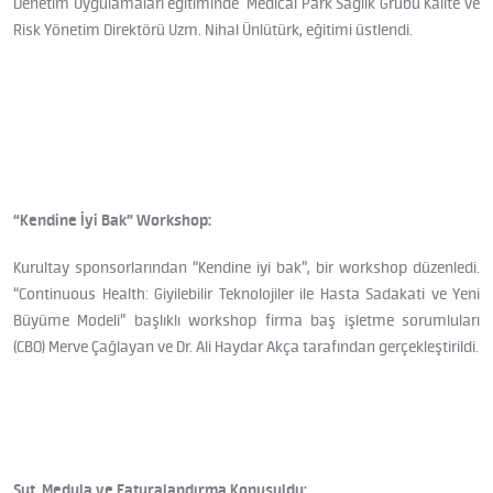
Denetim Uygulamaları eğitiminde Medical Park Sağlık Grubu Kalite ve
Risk Yönetim Direktörü Uzm. Nihal Ünlütürk, eğitimi üstlendi.
“Kendine İyi Bak” Workshop:
Kurultay sponsorlarından “Kendine iyi bak”, bir workshop düzenledi.
“Continuous Health: Giyilebilir Teknolojiler ile Hasta Sadakati ve Yeni
Büyüme Modeli” başlıklı workshop firma baş işletme sorumluları
(CBO) Merve Çağlayan ve Dr. Ali Haydar Akça tarafından gerçekleştirildi.
Sut, Medula ve Faturalandırma Konuşuldu: