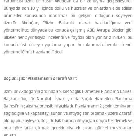
Yardımcısı Uzm. Dr. Yusuf Akdoğan da bir konuşma gerçekleştirdi.
Dünyada son 10 yıl içinde doku ve hücreler ve onlardan elde edilen
ürünlerler konusunda inanılmaz bir gelişim olduğunu söyleyen
Uzm.Dr. Akdoğan, “Bizim Bakanlık olarak hazırladığımız yeni
yönetmelikte; dünyada bu konuda çalışmış ABD, Avrupa ülkeleri gibi
ülkeler her ayrıntısıyla incelendi ve faydalı olan yanlar alınırken, bu
konuda üst düzey uygulama yapan hocalarımızla beraber kendi
yönetmeliğimiz hazırlandı.” dedi.
Doç.Dr. Işık: “Planlamanın 2 Tarafı Var”:
Uzm. Dr. Akdoğan’ın ardından SHGM Sağlık Hizmetleri Planlama Dairesi
Başkanı Doç. Dr. Nurullah İshak Işık da Sağlık Hizmetleri Planlama
Dairesi’nin çalışma prensibini açıkladı. Planlamanın 2 şeyin teminatını
sağladığını ve kapasiteyi sunan ve ihtiyaç sahibi olmak üzere 2 tarafı
olduğunu söyleyen, Doç. Dr. Işık burada ihtiyaçları doğru belirlemek ve
ona göre arza çıkmak gerekir diyerek çıkan güncel mevzuatları
anlattı.