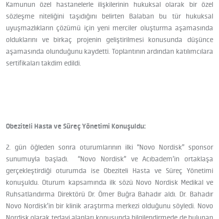
Kamunun özel hastanelerle ilişkilerinin hukuksal olarak bir özel
sözleşme niteliğini taşıdığını belirten Balaban bu tür hukuksal
uyuşmazlıkların çözümü için yeni merciler oluşturma aşamasında
olduklarını ve birkaç projenin geliştirilmesi konusunda düşünce
aşamasında olunduğunu kaydetti. Toplantının ardından katılımcılara
sertifikaları takdim edildi.
Obeziteli Hasta ve Süreç Yönetimi Konuşuldu:
2. gün öğleden sonra oturumlarının ilki “Novo Nordisk” sponsor
sunumuyla başladı. “Novo Nordisk” ve Acıbadem’in ortaklaşa
gerçekleştirdiği oturumda ise Obeziteli Hasta ve Süreç Yönetimi
konuşuldu. Oturum kapsamında ilk sözü Novo Nordisk Medikal ve
Ruhsatlandırma Direktörü Dr. Ömer Buğra Bahadır aldı. Dr. Bahadır
Novo Nordisk’in bir klinik araştırma merkezi olduğunu söyledi. Novo
Nordisk olarak tedavi alanları konusunda bilgilendirmede de bulunan