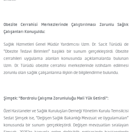
Obezite Cerrahisi Merkezlerinde Çalıştırılması Zorunlu Sağlık
Çalışanları Konuşuldu:
Sağlık Hizmetleri Genel Müdür Yardımcısı Uzm. Dr. Sacit Türüdü de
“Obezite Tedavi Birimleri” başlıklı bir sunum gerçekleştirdi. Obezite
cerrahileri uygulama alanları konusunda açıklamalarda bulunan
Uzm. Dr. Türüdü obezite cerrahisi merkezlerinde istihdam edilmesi
zorunlu olan sağlık çalışanlarına ilişkin de bilgilendirme bulundu.
Şimşek: “Bordrolu Çalışma Zorunluluğu Mali Yük Getirdi”:
Özel Hastaneler ve Sağlık Kuruluşları Derneği Yönetim Kurulu Temsilcisi
Sedat Şimşek ise, “Değişen Sağlık Bakanlığı Mevzuat ve Uygulamaları”
konusunda bir sunum gerçekleştirdi. Değişen mevzuatları sıralayan
Şimşek, 2025’te kanunla gelen değişiklik neticesinde hastanelerde