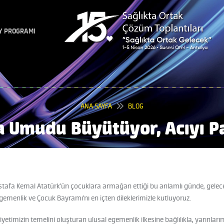
Y PROGRAMI
ANA SAYFA
BLOG
a Umudu Büyütüyor, Acıyı P
stafa Kemal Atatürk'ün çocuklara armağan ettiği bu anlamlı günde, gelec
gemenlik ve Çocuk Bayramı'nı en içten dileklerimizle kutluyoruz.
etimizin temelini oluşturan ulusal egemenlik ilkesine bağlılıkla, yarınları