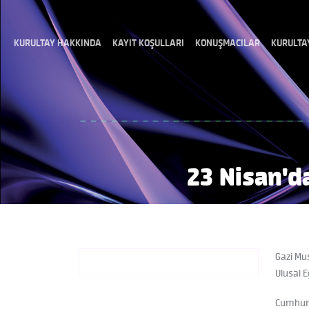
KURULTAY HAKKINDA
KAYIT KOŞULLARI
KONUŞMACILAR
KURULTA
23 Nisan'd
Gazi Mu
Ulusal E
Cumhuriy