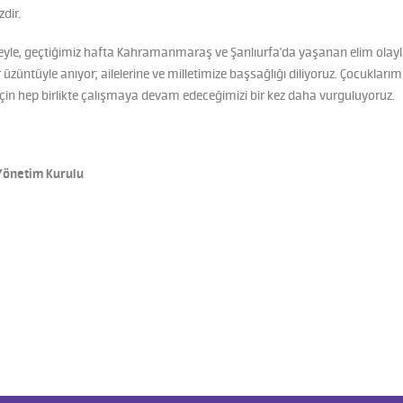
zdir.
leyle, geçtiğimiz hafta Kahramanmaraş ve Şanlıurfa'da yaşanan elim olay
r üzüntüyle anıyor; ailelerine ve milletimize başsağlığı diliyoruz. Çocukları
için hep birlikte çalışmaya devam edeceğimizi bir kez daha vurguluyoruz.
Yönetim Kurulu