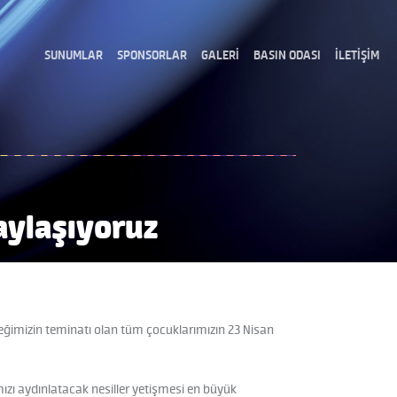
SUNUMLAR
SPONSORLAR
GALERİ
BASIN ODASI
İLETİŞİM
aylaşıyoruz
eğimizin teminatı olan tüm çocuklarımızın 23 Nisan
mızı aydınlatacak nesiller yetişmesi en büyük