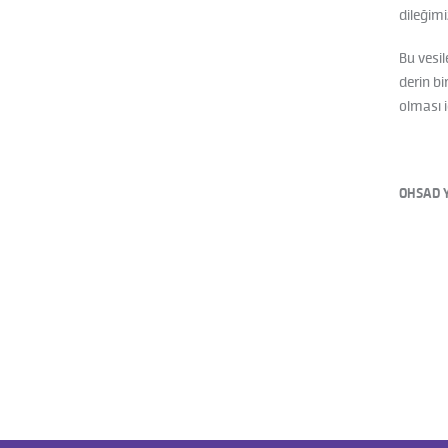
dileğimi
Bu vesi
derin bi
olması 
OHSAD 