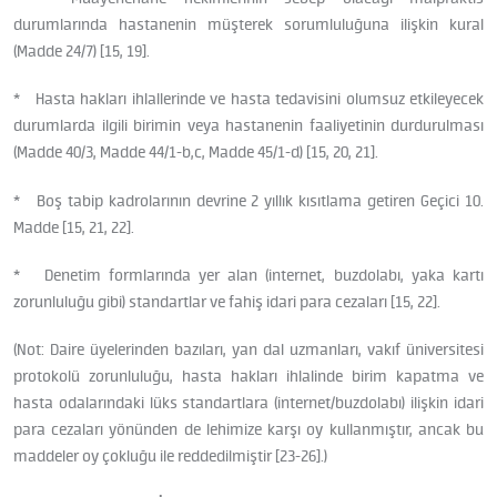
durumlarında hastanenin müşterek sorumluluğuna ilişkin kural
(Madde 24/7) [15, 19].
* Hasta hakları ihlallerinde ve hasta tedavisini olumsuz etkileyecek
durumlarda ilgili birimin veya hastanenin faaliyetinin durdurulması
(Madde 40/3, Madde 44/1-b,c, Madde 45/1-d) [15, 20, 21].
* Boş tabip kadrolarının devrine 2 yıllık kısıtlama getiren Geçici 10.
Madde [15, 21, 22].
* Denetim formlarında yer alan (internet, buzdolabı, yaka kartı
zorunluluğu gibi) standartlar ve fahiş idari para cezaları [15, 22].
(Not: Daire üyelerinden bazıları, yan dal uzmanları, vakıf üniversitesi
protokolü zorunluluğu, hasta hakları ihlalinde birim kapatma ve
hasta odalarındaki lüks standartlara (internet/buzdolabı) ilişkin idari
para cezaları yönünden de lehimize karşı oy kullanmıştır, ancak bu
maddeler oy çokluğu ile reddedilmiştir [23-26].)