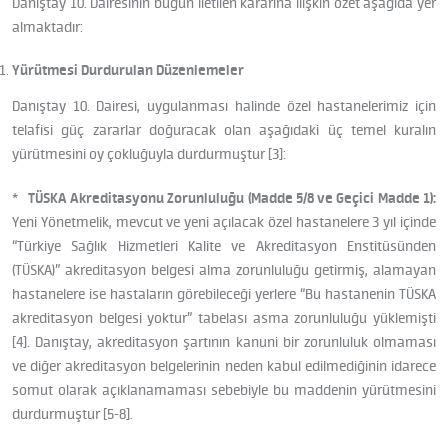
Danıştay 10. Dairesinin bugün iletilen kararına ilişkin özet aşağıda yer
almaktadır:
Yürütmesi Durdurulan Düzenlemeler
Danıştay 10. Dairesi, uygulanması halinde özel hastanelerimiz için
telafisi güç zararlar doğuracak olan aşağıdaki üç temel kuralın
yürütmesini oy çokluğuyla durdurmuştur [3]:
*
TÜSKA Akreditasyonu Zorunluluğu (Madde 5/8 ve Geçici Madde 1):
Yeni Yönetmelik, mevcut ve yeni açılacak özel hastanelere 3 yıl içinde
“Türkiye Sağlık Hizmetleri Kalite ve Akreditasyon Enstitüsünden
(TÜSKA)” akreditasyon belgesi alma zorunluluğu getirmiş, alamayan
hastanelere ise hastaların görebileceği yerlere “Bu hastanenin TÜSKA
akreditasyon belgesi yoktur” tabelası asma zorunluluğu yüklemişti
[4]. Danıştay, akreditasyon şartının kanuni bir zorunluluk olmaması
ve diğer akreditasyon belgelerinin neden kabul edilmediğinin idarece
somut olarak açıklanamaması sebebiyle bu maddenin yürütmesini
durdurmuştur [5-8].