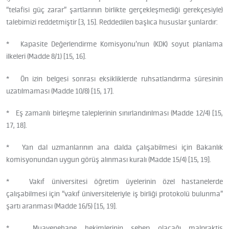
“telafisi güç zarar” şartlarının birlikte gerçekleşmediği gerekçesiyle)
talebimizi reddetmiştir [3, 15]. Reddedilen başlıca hususlar şunlardır:
* Kapasite Değerlendirme Komisyonu’nun (KDK) soyut planlama
ilkeleri (Madde 8/1) [15, 16].
* Ön izin belgesi sonrası eksikliklerde ruhsatlandırma süresinin
uzatılmaması (Madde 10/8) [15, 17].
* Eş zamanlı birleşme taleplerinin sınırlandırılması (Madde 12/4) [15,
17, 18].
* Yan dal uzmanlarının ana dalda çalışabilmesi için Bakanlık
komisyonundan uygun görüş alınması kuralı (Madde 15/4) [15, 19].
* Vakıf üniversitesi öğretim üyelerinin özel hastanelerde
çalışabilmesi için “vakıf üniversiteleriyle iş birliği protokolü bulunma”
şartı aranması (Madde 16/5) [15, 19].
* Muayenehane hekimlerinin sebep olacağı malpraktis