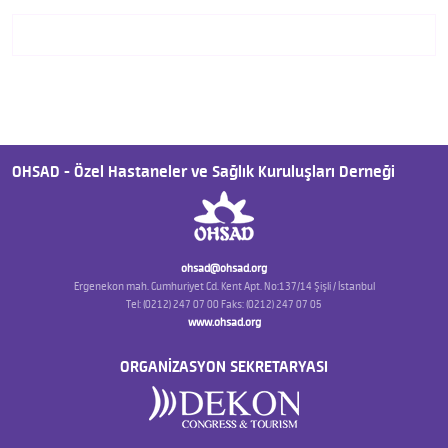
OHSAD - Özel Hastaneler ve Sağlık Kuruluşları Derneği
ohsad@ohsad.org
Ergenekon mah. Cumhuriyet Cd. Kent Apt. No:137/14 Şişli / İstanbul
Tel: (0212) 247 07 00 Faks: (0212) 247 07 05
www.ohsad.org
ORGANİZASYON SEKRETARYASI