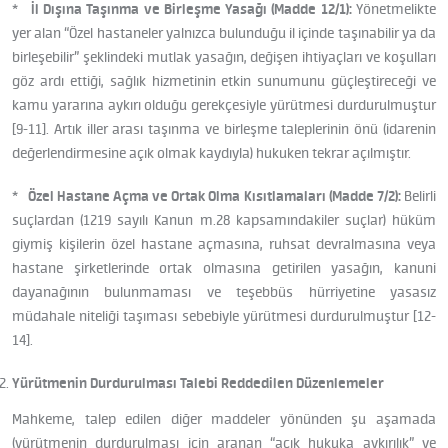
*
İl Dışına Taşınma ve Birleşme Yasağı (Madde 12/1):
Yönetmelikte
yer alan “Özel hastaneler yalnızca bulunduğu il içinde taşınabilir ya da
birleşebilir” şeklindeki mutlak yasağın, değişen ihtiyaçları ve koşulları
göz ardı ettiği, sağlık hizmetinin etkin sunumunu güçleştireceği ve
kamu yararına aykırı olduğu gerekçesiyle yürütmesi durdurulmuştur
[9-11]. Artık iller arası taşınma ve birleşme taleplerinin önü (idarenin
değerlendirmesine açık olmak kaydıyla) hukuken tekrar açılmıştır.
*
Özel Hastane Açma ve Ortak Olma Kısıtlamaları (Madde 7/2):
Belirli
suçlardan (1219 sayılı Kanun m.28 kapsamındakiler suçlar) hüküm
giymiş kişilerin özel hastane açmasına, ruhsat devralmasına veya
hastane şirketlerinde ortak olmasına getirilen yasağın, kanuni
dayanağının bulunmaması ve teşebbüs hürriyetine yasasız
müdahale niteliği taşıması sebebiyle yürütmesi durdurulmuştur [12-
14].
Yürütmenin Durdurulması Talebi Reddedilen Düzenlemeler
Mahkeme, talep edilen diğer maddeler yönünden şu aşamada
(yürütmenin durdurulması için aranan “açık hukuka aykırılık” ve