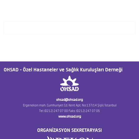
OHSAD - Özel Hastaneler ve Sağlık Kuruluşları Derneği
ohsad@ohsad.org
Ergenekon mah. Cumhuriyet Cd. Kent Apt. No:137/14 Şişli / İstanbul
Tel: (0212) 247 07 00 Faks: (0212) 247 07 05
www.ohsad.org
ORGANİZASYON SEKRETARYASI