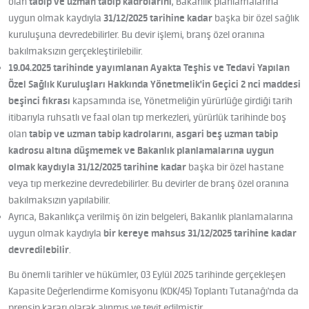
olan
tabip ve uzman tabip kadrolarını
, Bakanlık planlamalarına
uygun olmak kaydıyla
31/12/2025 tarihine kadar
başka bir özel sağlık
kuruluşuna devredebilirler. Bu devir işlemi, branş özel oranına
bakılmaksızın gerçekleştirilebilir.
19.04.2025 tarihinde yayımlanan Ayakta Teşhis ve Tedavi Yapılan
Özel Sağlık Kuruluşları Hakkında Yönetmelik'in Geçici 2 nci maddesi
beşinci fıkrası
kapsamında ise, Yönetmeliğin yürürlüğe girdiği tarih
itibarıyla ruhsatlı ve faal olan tıp merkezleri, yürürlük tarihinde boş
olan
tabip ve uzman tabip kadrolarını
,
asgari beş uzman tabip
kadrosu altına düşmemek ve Bakanlık planlamalarına uygun
olmak kaydıyla 31/12/2025 tarihine kadar
başka bir özel hastane
veya tıp merkezine devredebilirler. Bu devirler de branş özel oranına
bakılmaksızın yapılabilir.
Ayrıca, Bakanlıkça verilmiş ön izin belgeleri, Bakanlık planlamalarına
uygun olmak kaydıyla
bir kereye mahsus 31/12/2025 tarihine kadar
devredilebilir
.
Bu önemli tarihler ve hükümler, 03 Eylül 2025 tarihinde gerçekleşen
Kapasite Değerlendirme Komisyonu (KDK/45) Toplantı Tutanağı'nda da
prensip kararı olarak alınmış ve teyit edilmiştir.