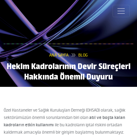
ANA SAYFA
BLOG
Hekim Kadrolarının Devir Süreçleri
Hakkında Önemli Duyuru
Özel Hastaneler ve Sağlık Kuruluşları Derneği (OHSAD) olarak, sağlık
sektörümüzün önemli sorunlarından biri olan
atıl ve boşta kalan
kadroların etkin kullanımı
ile bu kadroların iptal riskini ortadan
kaldırmak amacıyla önemli bir girişim başlatmış bulunmaktayız.