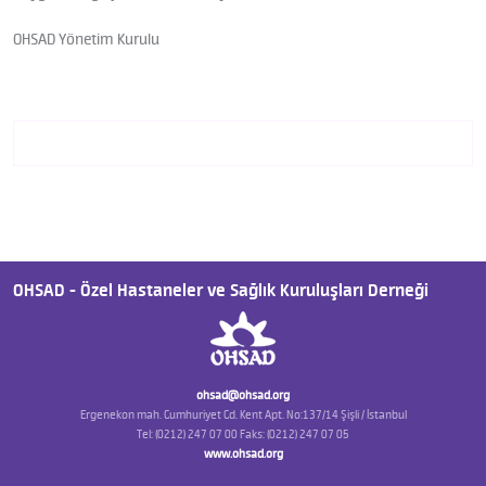
OHSAD Yönetim Kurulu
OHSAD - Özel Hastaneler ve Sağlık Kuruluşları Derneği
ohsad@ohsad.org
Ergenekon mah. Cumhuriyet Cd. Kent Apt. No:137/14 Şişli / İstanbul
Tel: (0212) 247 07 00 Faks: (0212) 247 07 05
www.ohsad.org