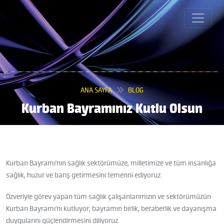
ANA SAYFA
BLOG
Kurban Bayramınız Kutlu Olsun
Kurban Bayramı'nın sağlık sektörümüze, milletimize ve tüm insanlığa
sağlık, huzur ve barış getirmesini temenni ediyoruz.
Özveriyle görev yapan tüm sağlık çalışanlarımızın ve sektörümüzün
Kurban Bayramı'nı kutluyor; bayramın birlik, beraberlik ve dayanışma
duygularını güçlendirmesini diliyoruz.