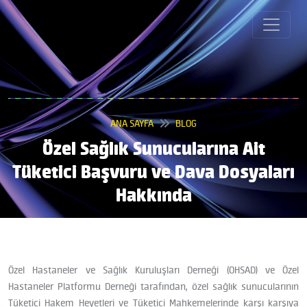
ANA SAYFA
BLOG
Özel Sağlık Sunucularına Ait
Tüketici Başvuru ve Dava Dosyaları
Hakkında
Özel Hastaneler ve Sağlık Kuruluşları Derneği (OHSAD) ve Özel
Hastaneler Platformu Derneği tarafından, özel sağlık sunucularının
Tüketici Hakem Heyetleri ve Tüketici Mahkemelerinde karşı karşıya