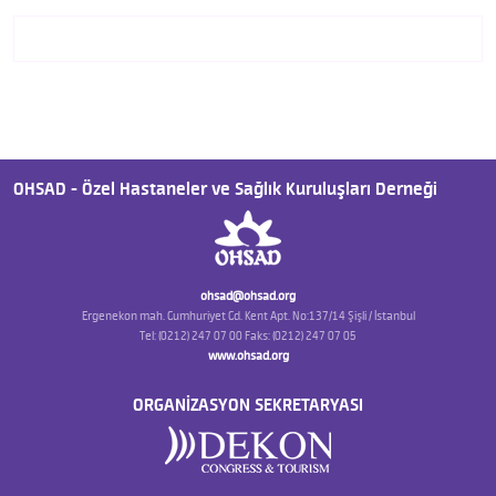
OHSAD - Özel Hastaneler ve Sağlık Kuruluşları Derneği
ohsad@ohsad.org
Ergenekon mah. Cumhuriyet Cd. Kent Apt. No:137/14 Şişli / İstanbul
Tel: (0212) 247 07 00 Faks: (0212) 247 07 05
www.ohsad.org
ORGANİZASYON SEKRETARYASI