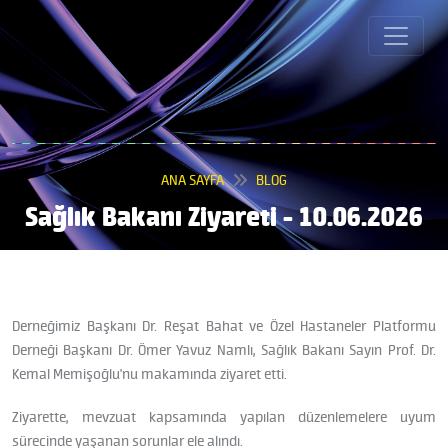
ANA SAYFA
BLOG
Sağlık Bakanı Ziyareti - 10.06.2026
Derneğimiz Başkanı Dr. Reşat Bahat ve Özel Hastaneler Platformu
Derneği Başkanı Dr. Ömer Yavuz Namlı, Sağlık Bakanı Sayın Prof. Dr.
Kemal Memişoğlu'nu makamında ziyaret etti.
Ziyarette, mevzuat kapsamında yapılan düzenlemelere uyum
sürecinde yaşanan sorunlar ele alındı.