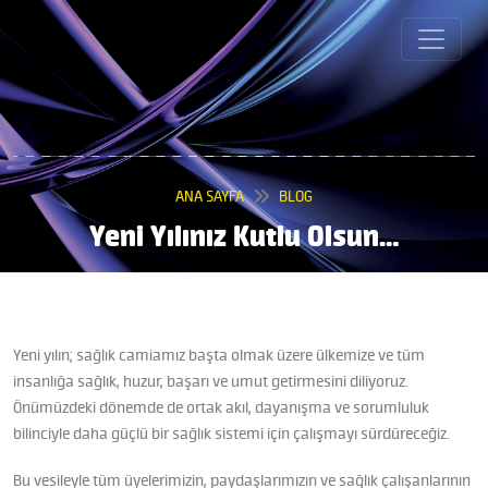
ANA SAYFA
BLOG
Yeni Yılınız Kutlu Olsun…
Yeni yılın; sağlık camiamız başta olmak üzere ülkemize ve tüm
insanlığa sağlık, huzur, başarı ve umut getirmesini diliyoruz.
Önümüzdeki dönemde de ortak akıl, dayanışma ve sorumluluk
bilinciyle daha güçlü bir sağlık sistemi için çalışmayı sürdüreceğiz.
Bu vesileyle tüm üyelerimizin, paydaşlarımızın ve sağlık çalışanlarının