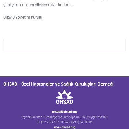
yeni yılını en içten dileklerimizle kutlarız.
OHSAD Yönetim Kurulu
OHSAD - Özel Hastaneler ve Sağlık Kuruluşları Derneği
ohsad@ohsad.org
Ergenekon mah. Cumhuriyet Cd. Kent Apt. No:137/14 Şişli / İstanbul
Tel: (0212) 247 07 00 Faks: (0212) 247 07 05
www.ohsad.org